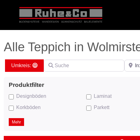
Alle Teppich in Wolmirst
Suche
PLZ ei
Search By Distance
Designböden
Laminat
Korkböden
Parkett
Mehr