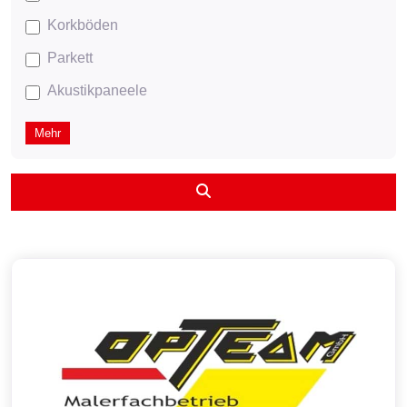
Korkböden
Parkett
Akustikpaneele
Mehr
Suchen