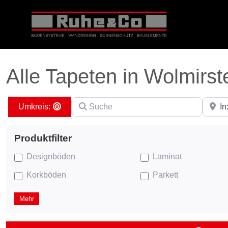
Alle Tapeten in Wolmirst
Suche
PLZ ei
Search By Distance
Designböden
Laminat
Korkböden
Parkett
Mehr