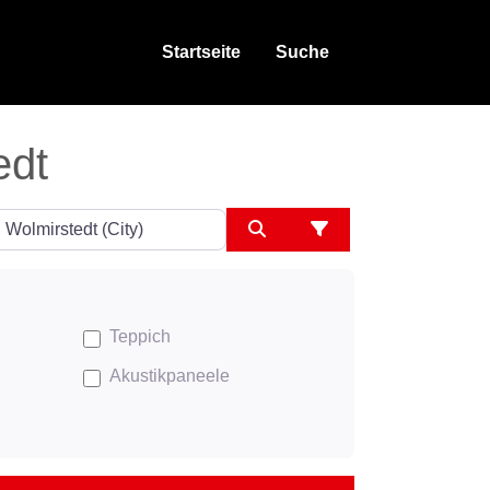
Startseite
Suche
edt
ngeben
Suchen
Advanced Filters
Teppich
Akustikpaneele