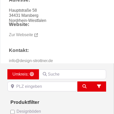
Hauptstraße 58
34431
Marsberg
Nordrhein-Westfalen
Website:
Zur Webseite
Kontakt:
info
@
design-strottner.de
Suche
Search By Distance
PLZ eingeben
Suchen
Advanc
Designböden