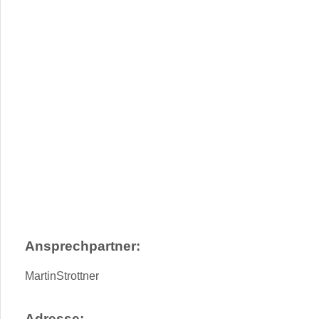
Wird geladen …
Gib deinen Standort ein.
Anfahrtsbeschreibung anfordern
Ansprechpartner:
Martin
Strottner
Adresse: