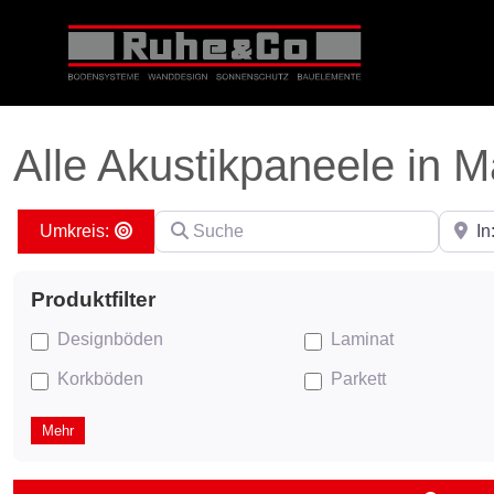
Alle Akustikpaneele in 
Suche
PLZ ei
Search By Distance
Designböden
Laminat
Korkböden
Parkett
Mehr