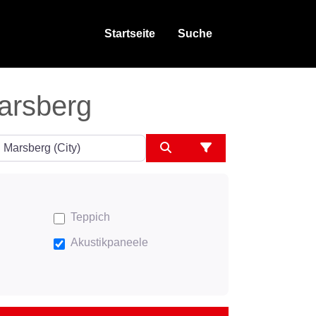
Startseite
Suche
Marsberg
ngeben
Suchen
Advanced Filters
Teppich
Akustikpaneele