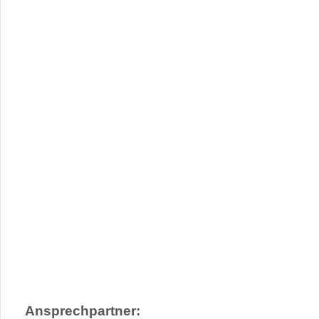
Wird geladen …
Gib deinen Standort ein.
Anfahrtsbeschreibung anfordern
Ansprechpartner: