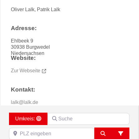
Oliver Lalk, Patrik Lalk
Adresse:
Ehlbeek 9
30938
Burgwedel
Niedersachsen
Website:
Zur Webseite
Kontakt:
lalk
@
lalk.de
Suche
Search By Distance
PLZ eingeben
Suchen
Advanc