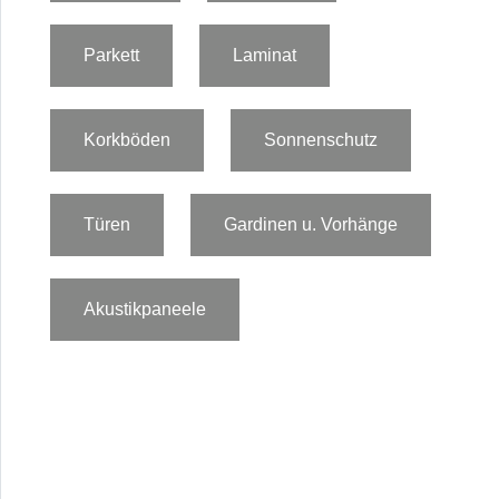
Parkett
Laminat
Korkböden
Sonnenschutz
Türen
Gardinen u. Vorhänge
Akustikpaneele