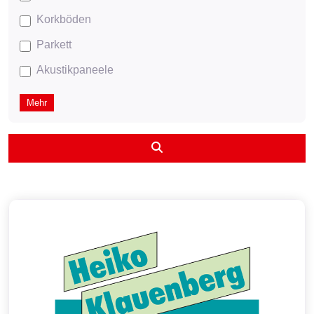
Korkböden
Parkett
Akustikpaneele
Mehr
Suchen