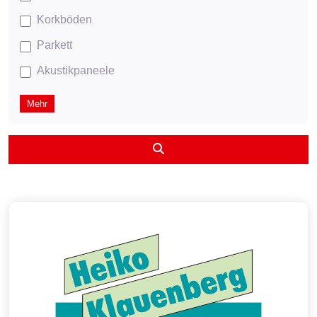
Korkböden
Parkett
Akustikpaneele
Mehr
Suchen