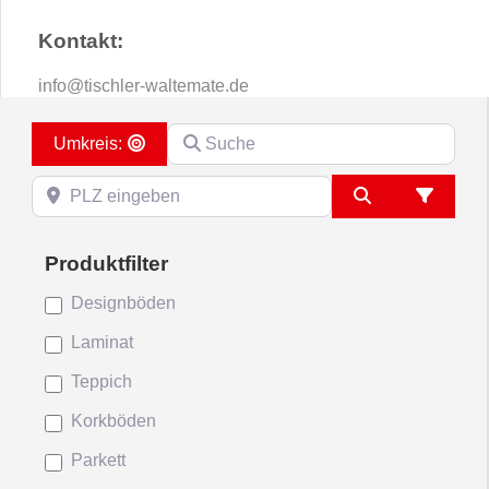
Kontakt:
info
@
tischler-waltemate.de
Suche
Search By Distance
PLZ eingeben
Suchen
Advanc
Designböden
Laminat
Teppich
Korkböden
Parkett