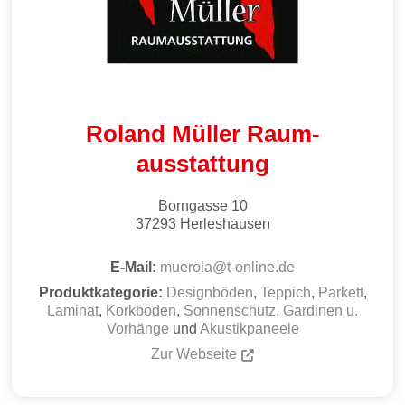
Roland Müller Raum­
ausstattung
Borngasse 10
37293
Herleshausen
E-Mail:
muerola
@
t-online.de
Produktkategorie:
Designböden
,
Teppich
,
Parkett
,
Laminat
,
Korkböden
,
Sonnenschutz
,
Gardinen u.
Vorhänge
und
Akustikpaneele
Zur Webseite