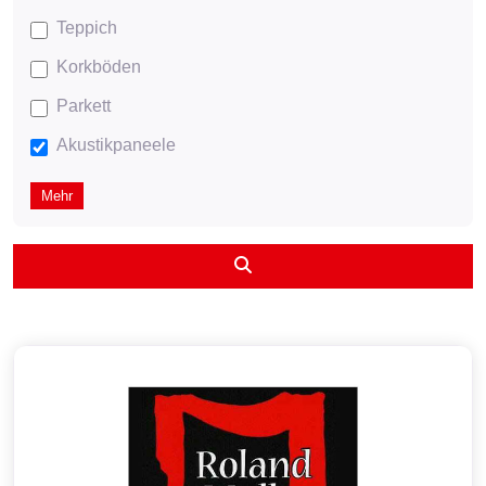
Teppich
Korkböden
Parkett
Akustikpaneele
Mehr
Suchen