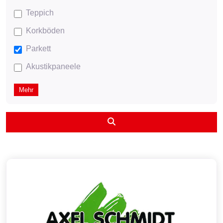
Teppich
Korkböden
Parkett
Akustikpaneele
Mehr
Suchen