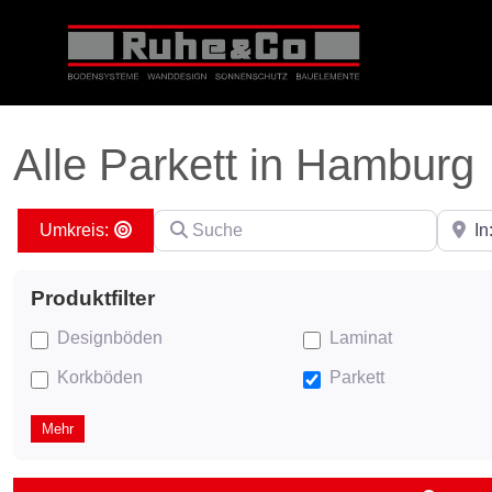
Alle Parkett in Hamburg
Suche
PLZ ei
Search By Distance
Designböden
Laminat
Korkböden
Parkett
Mehr