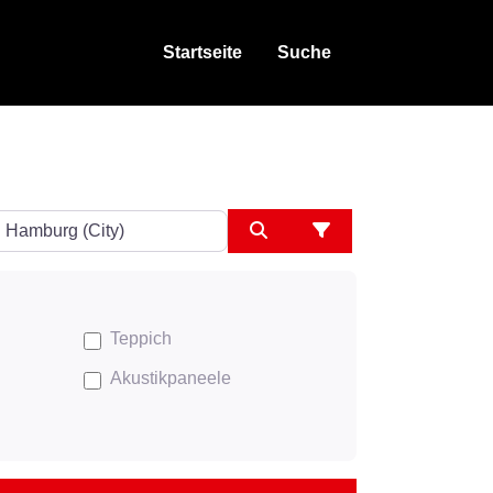
Startseite
Suche
ngeben
Suchen
Advanced Filters
Teppich
Akustikpaneele