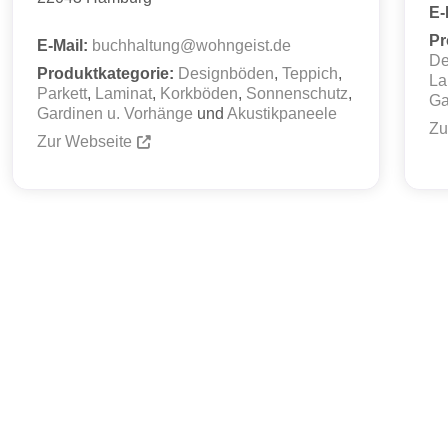
E-
Pr
E-Mail:
buchhaltung
@
wohngeist.de
De
Produktkategorie:
Designböden
,
Teppich
,
La
Parkett
,
Laminat
,
Korkböden
,
Sonnenschutz
,
Ga
Gardinen u. Vorhänge
und
Akustikpaneele
Zu
Zur Webseite