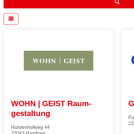
Suche
WOHN | GEIST Raum­
G
gestaltung
Pa
22
Holstenhofweg 44
22043
Hamburg