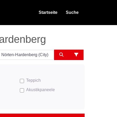
Startseite
Suche
Hardenberg
ngeben
Suchen
Advanced Filters
Teppich
Akustikpaneele