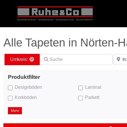
Alle Tapeten in Nörten-
Suche
PLZ ei
Search By Distance
Designböden
Laminat
Korkböden
Parkett
Mehr