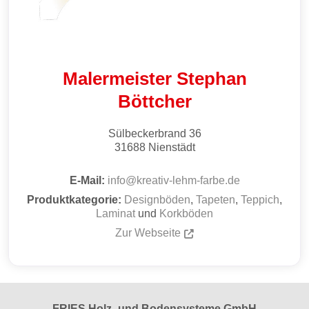
Malermeister Stephan
Böttcher
Sülbeckerbrand 36
31688
Nienstädt
E-Mail:
info
@
kreativ-lehm-farbe.de
Produktkategorie:
Designböden
,
Tapeten
,
Teppich
,
Laminat
und
Korkböden
Zur Webseite
FRIES Holz- und Bodensysteme GmbH