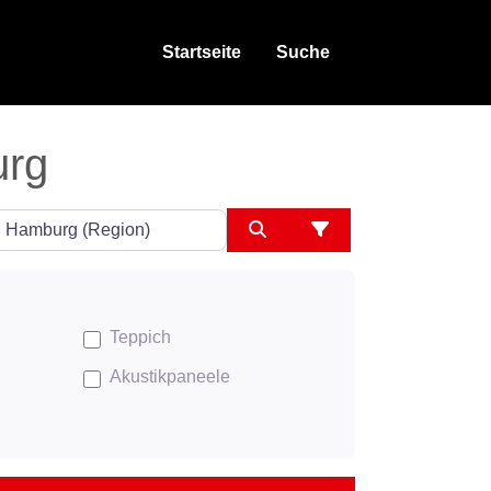
Startseite
Suche
urg
ngeben
Suchen
Advanced Filters
Teppich
Akustikpaneele