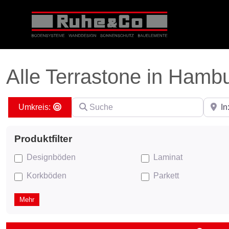
Alle Terrastone in Hamb
Suche
PLZ ei
Search By Distance
Designböden
Laminat
Korkböden
Parkett
Mehr