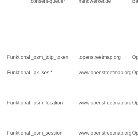
consent-queue*
handwerker.de
Ba
Funktional
_osm_totp_token
.openstreetmap.org
Op
Funktional
_pk_ses.*
www.openstreetmap.org
Op
Funktional
_osm_location
www.openstreetmap.org
Op
Funktional
_osm_session
www.openstreetmap.org
Op