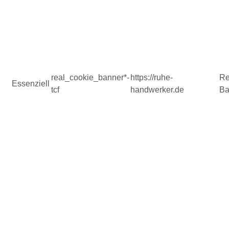
real_cookie_banner*-
https://ruhe-
Re
Essenziell
tcf
handwerker.de
Ba