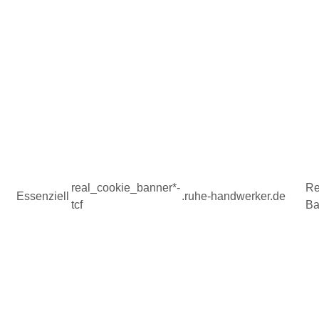
real_cookie_banner*-
Re
Essenziell
.ruhe-handwerker.de
tcf
Ba