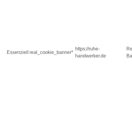
https://ruhe-
Re
Essenziell
real_cookie_banner*
handwerker.de
Ba